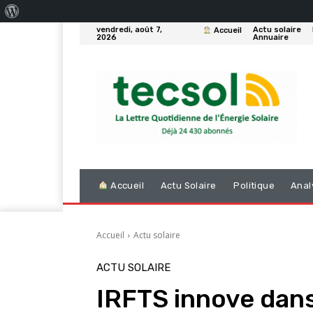
À
vendredi, août 7,
Actu solaire
Accueil
propos
2026
Annuaire
de
WordPress
Accueil
Actu Solaire
Politique
Anal
Accueil
Actu solaire
ACTU SOLAIRE
IRFTS innove dans