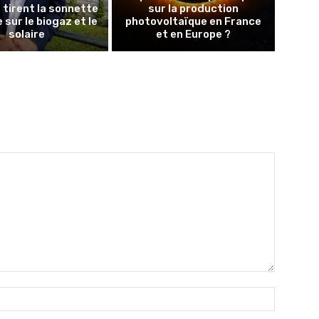
tirent la sonnette
sur la production
 sur le biogaz et le
photovoltaïque en France
solaire
et en Europe ?
Nom
:*