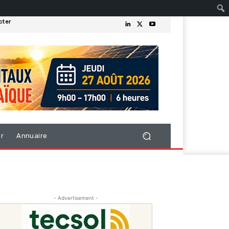
cter
er
Annuaire
- Advertisement -