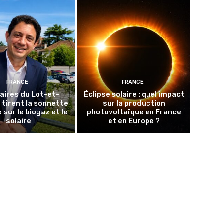
FRANCE
FRANCE
aires du Lot-et-
Éclipse solaire : quel impact
tirent la sonnette
sur la production
 sur le biogaz et le
photovoltaïque en France
solaire
et en Europe ?