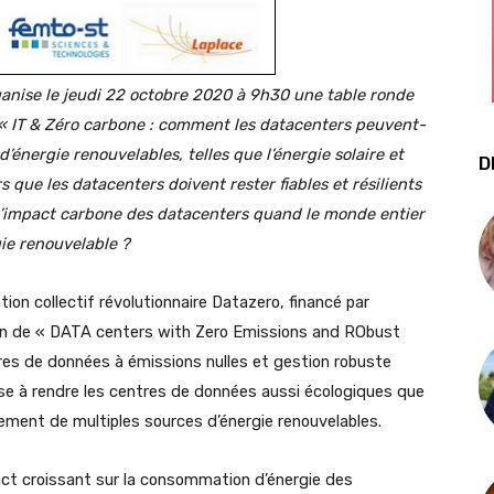
rganise le jeudi 22 octobre 2020 à 9h30 une table ronde
 « IT & Zéro carbone : comment les datacenters peuvent-
d’énergie renouvelables, telles que l’énergie solaire et
D
s que les datacenters doivent rester fiables et résilients
l’impact carbone des datacenters quand le monde entier
ie renouvelable ?
ion collectif révolutionnaire Datazero, financé par
ion de « DATA centers with Zero Emissions and RObust
s de données à émissions nulles et gestion robuste
 vise à rendre les centres de données aussi écologiques que
cement de multiples sources d’énergie renouvelables.
pact croissant sur la consommation d’énergie des