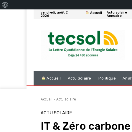
À
vendredi, août 7,
Actu solaire
Accueil
propos
2026
Annuaire
de
WordPress
Accueil
Actu Solaire
Politique
Anal
Accueil
Actu solaire
ACTU SOLAIRE
IT & Zéro carbone