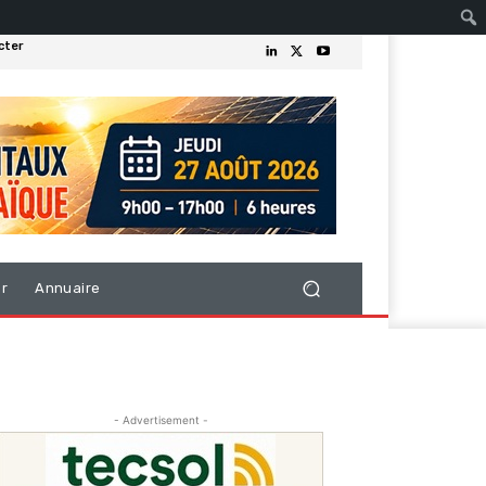
cter
er
Annuaire
- Advertisement -