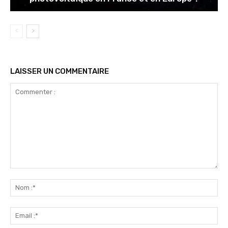
LAISSER UN COMMENTAIRE
Commenter
:
No
:*
Ema
:*