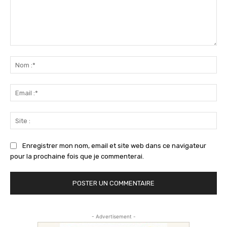
Commenter
:
No
:*
Ema
:*
Sit
:
Enregistrer mon nom, email et site web dans ce navigateur
pour la prochaine fois que je commenterai.
- Advertisement -