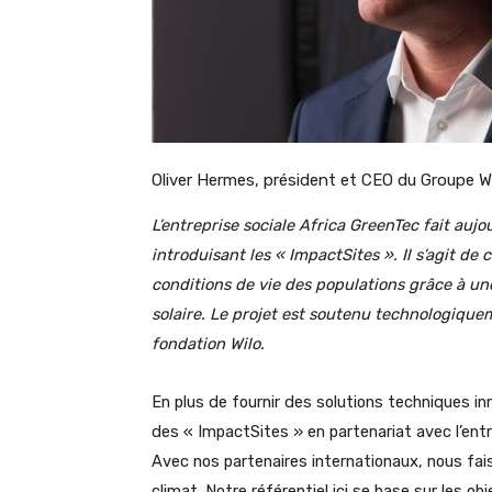
Oliver Hermes, président et CEO du Groupe W
L’entreprise sociale Africa GreenTec fait auj
introduisant les
« ImpactSites »
. Il s’agit d
conditions de vie des populations grâce à une
solaire. Le projet est soutenu technologiquem
fondation Wilo.
En plus de fournir des solutions techniques in
des « ImpactSites » en partenariat avec l’ent
Avec nos partenaires internationaux, nous fai
climat. Notre référentiel ici se base sur les obj