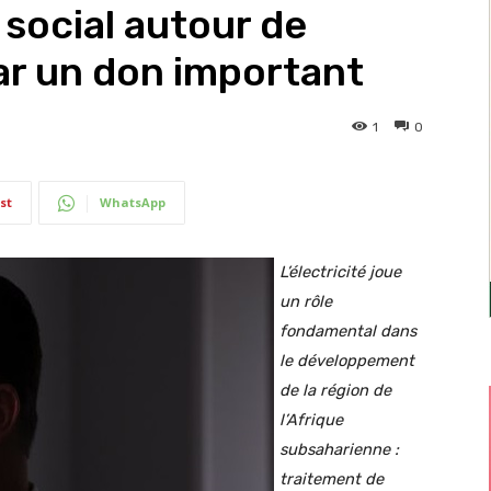
 social autour de
par un don important
1
0
st
WhatsApp
L’électricité joue
un rôle
fondamental dans
le développement
de la région de
l’Afrique
subsaharienne :
traitement de