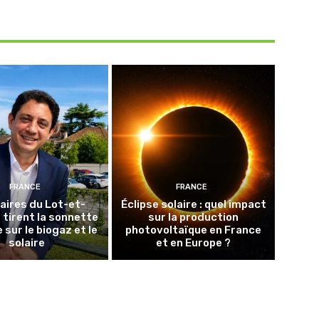
FRANCE
FRANCE
aires du Lot-et-
Éclipse solaire : quel impact
tirent la sonnette
sur la production
 sur le biogaz et le
photovoltaïque en France
solaire
et en Europe ?