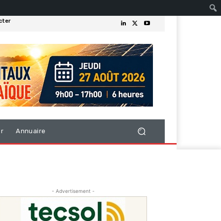
cter
er
Annuaire
- Advertisement -