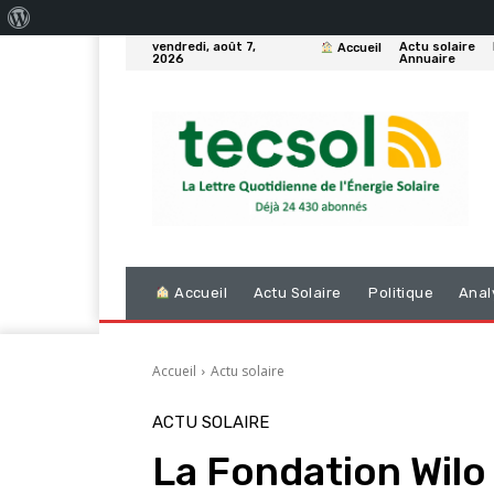
À
vendredi, août 7,
Actu solaire
Accueil
propos
2026
Annuaire
de
WordPress
Accueil
Actu Solaire
Politique
Anal
Accueil
Actu solaire
ACTU SOLAIRE
La Fondation Wilo