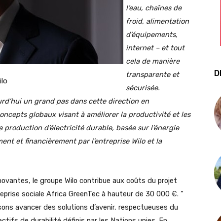
l’eau, chaînes de
froid, alimentation
d’équipements,
internet – et tout
cela de manière
D
transparente et
ilo
sécurisée.
ourd’hui un grand pas dans cette direction en
e concepts globaux visant à améliorer la productivité et les
 production d’électricité durable, basée sur l’énergie
ent et financièrement par l’entreprise Wilo et la
novantes, le groupe Wilo contribue aux coûts du projet
reprise sociale Africa GreenTec à hauteur de 30 000 €. ”
sons avancer des solutions d’avenir, respectueuses du
ectifs de durabilité définis par les Nations unies. En