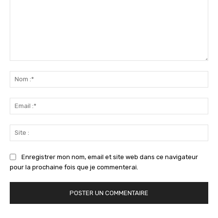
Commenter
:
No
:*
Ema
:*
Sit
:
Enregistrer mon nom, email et site web dans ce navigateur
pour la prochaine fois que je commenterai.