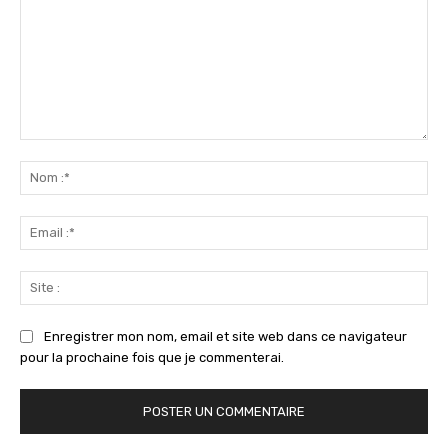
Commenter
:
No
:*
Ema
:*
Sit
:
Enregistrer mon nom, email et site web dans ce navigateur
pour la prochaine fois que je commenterai.