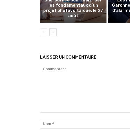
Une journée pour maîtriser
Les m
les fondamentaux d’un
Garonne 
projet photovoltaïque, le 27
d’alarme
août
LAISSER UN COMMENTAIRE
Commenter
: