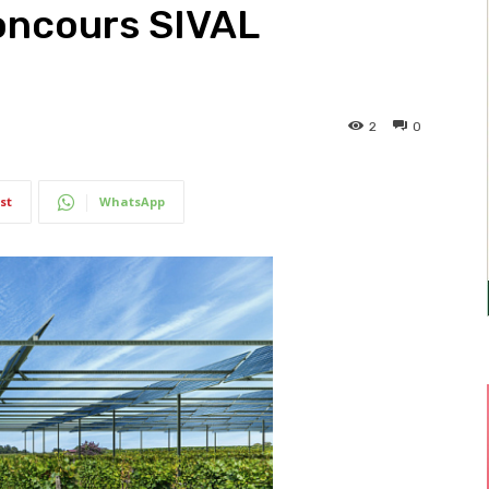
oncours SIVAL
2
0
st
WhatsApp