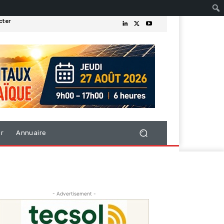
cter
er
Annuaire
- Advertisement -