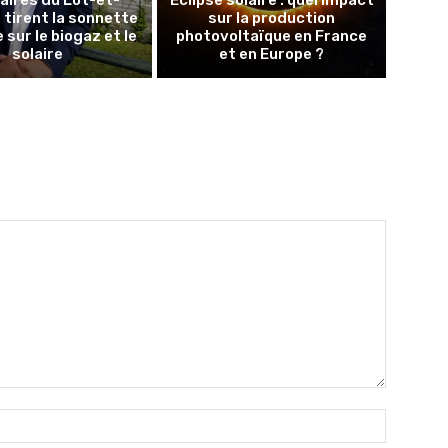
aires du Lot-et-
Éclipse solaire : quel impact
tirent la sonnette
sur la production
 sur le biogaz et le
photovoltaïque en France
solaire
et en Europe ?
Nom
:*