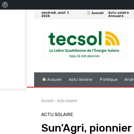
À
vendredi, août 7,
Actu solaire
Accueil
propos
2026
Annuaire
de
WordPress
Accueil
Actu Solaire
Politique
Anal
Accueil
Actu solaire
ACTU SOLAIRE
Sun’Agri, pionnier