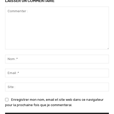
LAISSER UN COMMENTAIRE
Commenter
:
No
:*
Ema
:*
Sit
:
Enregistrer mon nom, email et site web dans ce navigateur
pour la prochaine fois que je commenterai.