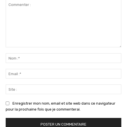
Commenter
:
No
:*
Ema
:*
Sit
:
Enregistrer mon nom, email et site web dans ce navigateur
pour la prochaine fois que je commenterai.