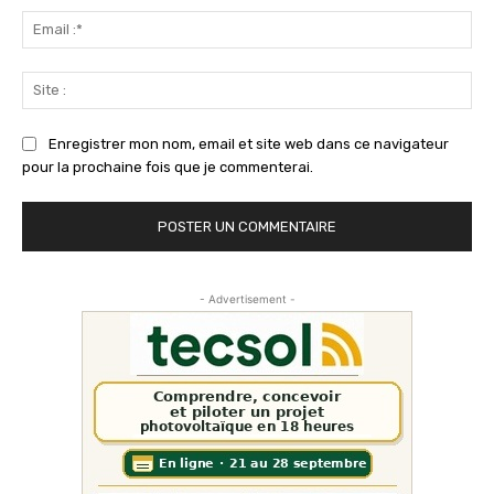
Ema
:*
Sit
:
Enregistrer mon nom, email et site web dans ce navigateur
pour la prochaine fois que je commenterai.
- Advertisement -