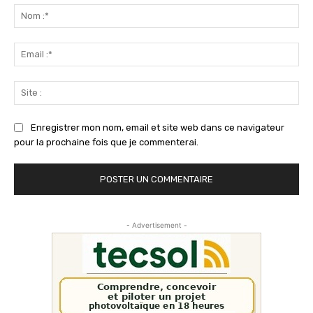
:
No
:*
Ema
:*
Sit
:
Enregistrer mon nom, email et site web dans ce navigateur
pour la prochaine fois que je commenterai.
- Advertisement -