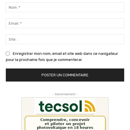
:
No
:*
Ema
:*
Sit
:
Enregistrer mon nom, email et site web dans ce navigateur
pour la prochaine fois que je commenterai.
- Advertisement -