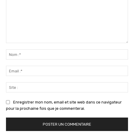
Commenter
:
No
:*
Ema
:*
Sit
:
Enregistrer mon nom, email et site web dans ce navigateur
pour la prochaine fois que je commenterai.