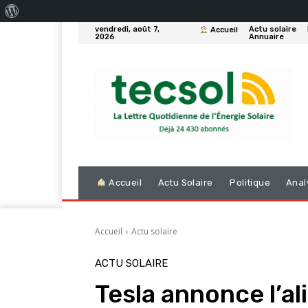
À
vendredi, août 7,
Actu solaire
Accueil
propos
2026
Annuaire
de
WordPress
Accueil
Actu Solaire
Politique
Anal
Accueil
Actu solaire
ACTU SOLAIRE
Tesla annonce l’a