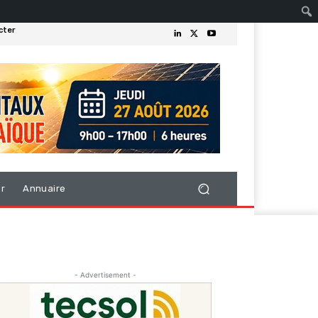
cter
er
Annuaire
- Advertisement -