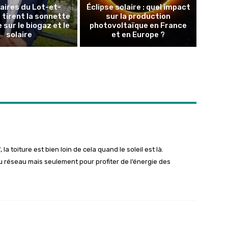
aires du Lot-et-
Éclipse solaire : quel impact
tirent la sonnette
sur la production
 sur le biogaz et le
photovoltaïque en France
solaire
et en Europe ?
a toiture est bien loin de cela quand le soleil est là.
 réseau mais seulement pour profiter de l’énergie des