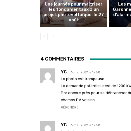
Une journée pour maîtriser
Les m
les fondamentaux d’un
Garonne 
projet photovoltaïque, le 27
d’alarme
août
4 COMMENTAIRES
YC
6 mai 2021 à 17:58
La photo est trompeuse.
La demande potentielle est de 1200 kW, l
Par encore près pour se débrancher du
champs PV voisins.
RÉPONDRE
YC
6 mai 2021 à 17:58