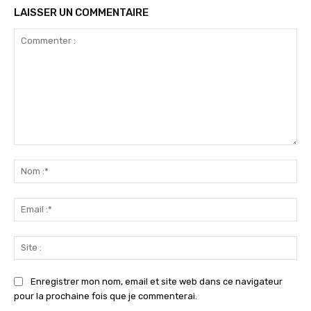
LAISSER UN COMMENTAIRE
Commenter
:
No
:*
Ema
:*
Sit
:
Enregistrer mon nom, email et site web dans ce navigateur
pour la prochaine fois que je commenterai.