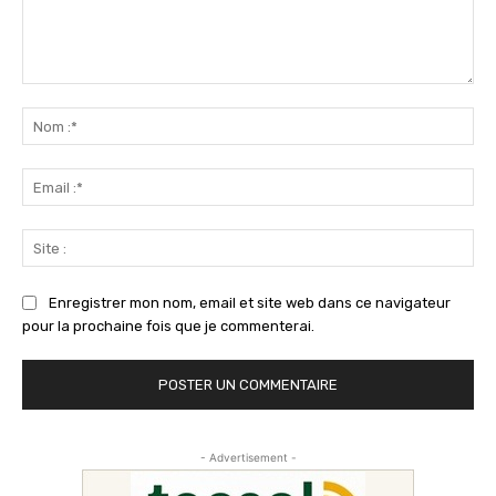
Commenter
:
No
:*
Ema
:*
Sit
:
Enregistrer mon nom, email et site web dans ce navigateur
pour la prochaine fois que je commenterai.
- Advertisement -