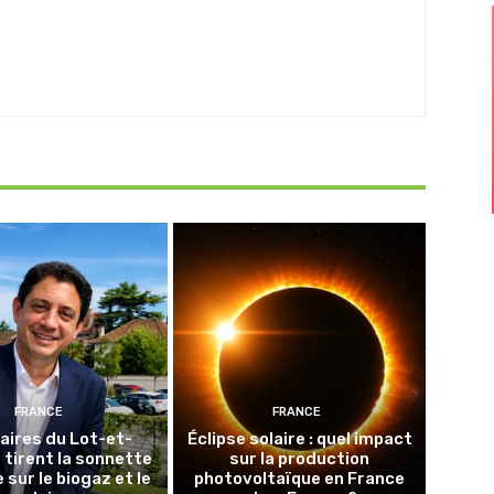
FRANCE
FRANCE
aires du Lot-et-
Éclipse solaire : quel impact
tirent la sonnette
sur la production
 sur le biogaz et le
photovoltaïque en France