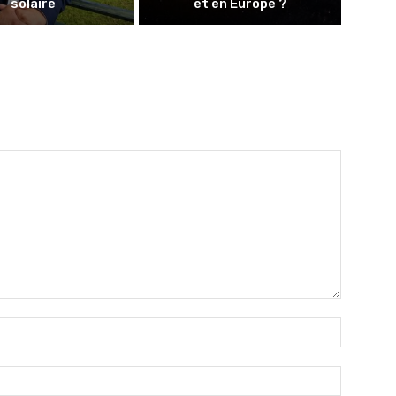
solaire
et en Europe ?
Nom
:*
Email
:*