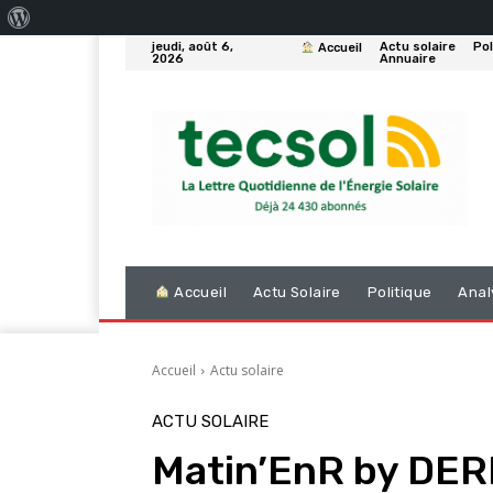
À
jeudi, août 6,
Actu solaire
Pol
Accueil
propos
2026
Annuaire
de
WordPress
Accueil
Actu Solaire
Politique
Anal
Accueil
Actu solaire
ACTU SOLAIRE
Matin’EnR by DER