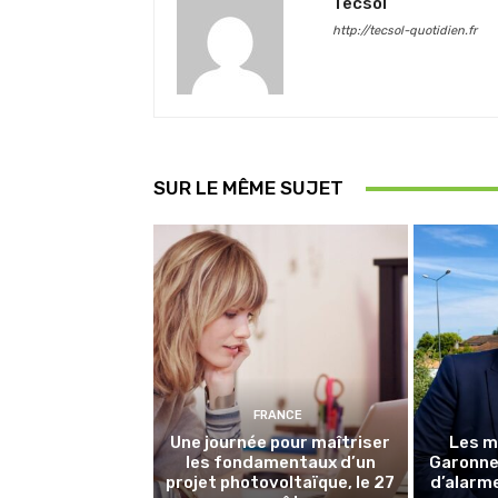
Tecsol
http://tecsol-quotidien.fr
SUR LE MÊME SUJET
FRANCE
Une journée pour maîtriser
Les m
les fondamentaux d’un
Garonne 
projet photovoltaïque, le 27
d’alarme