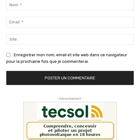
:
No
:*
Ema
:*
Sit
:
Enregistrer mon nom, email et site web dans ce navigateur
pour la prochaine fois que je commenterai.
- Advertisement -