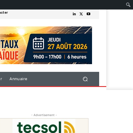
acter
er
Annuaire
- Advertisement -