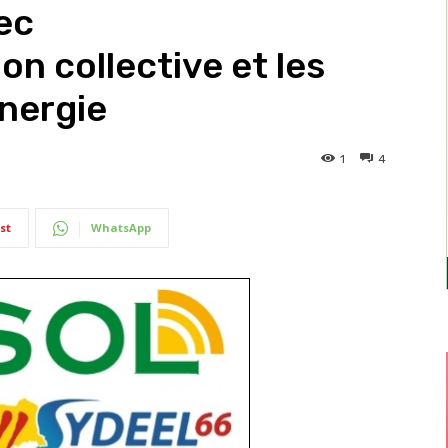
ec
n collective et les
nergie
1
4
st
WhatsApp