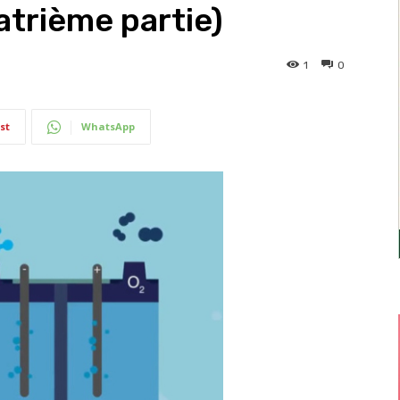
atrième partie)
1
0
st
WhatsApp