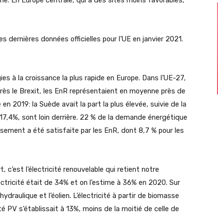
nne. En Europe centrale, qui a des sites moins favorables,
les dernières données officielles pour l’UE en janvier 2021.
ies à la croissance la plus rapide en Europe. Dans l’UE-27,
ès le Brexit, les EnR représentaient en moyenne près de
n 2019: la Suède avait la part la plus élevée, suivie de la
 17,4%, sont loin derrière. 22 % de la demande énergétique
issement a été satisfaite par les EnR, dont 8,7 % pour les
 c’est l’électricité renouvelable qui retient notre
lectricité était de 34% et on l’estime à 36% en 2020. Sur
ydraulique et l’éolien. L’électricité à partir de biomasse
ité PV s’établissait à 13%, moins de la moitié de celle de