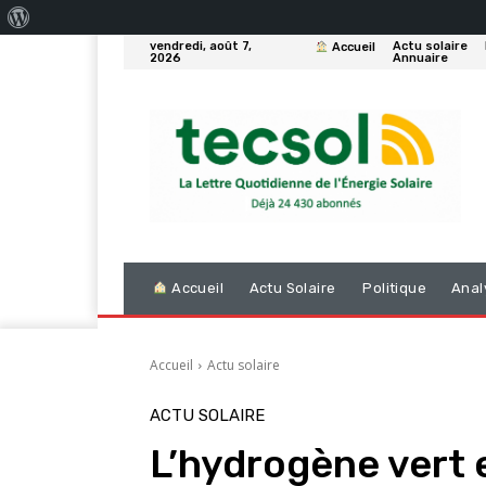
À
vendredi, août 7,
Actu solaire
Accueil
propos
2026
Annuaire
de
WordPress
Accueil
Actu Solaire
Politique
Anal
Accueil
Actu solaire
ACTU SOLAIRE
L’hydrogène vert 