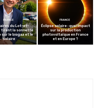
FRANCE
FRANCE
aires du Lot-et-
Éclipse solaire : quel impact
tirent la sonnette
sur la production
 sur le biogaz et le
photovoltaïque en France
solaire
et en Europe ?