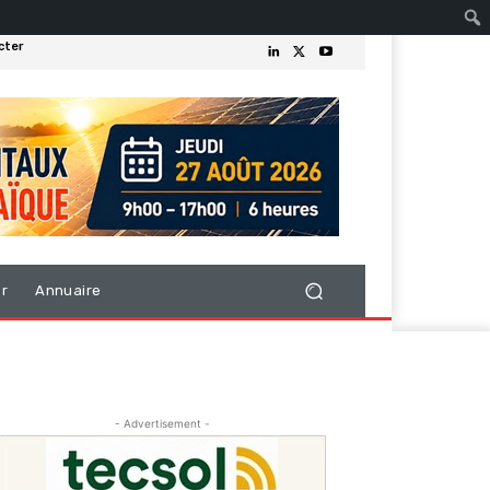
cter
er
Annuaire
- Advertisement -