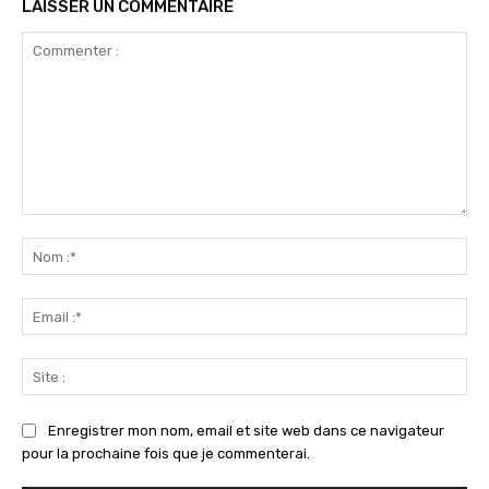
LAISSER UN COMMENTAIRE
Commenter
:
No
:*
Ema
:*
Sit
:
Enregistrer mon nom, email et site web dans ce navigateur
pour la prochaine fois que je commenterai.