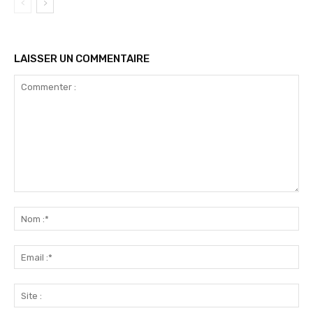
LAISSER UN COMMENTAIRE
Commenter
:
No
:*
Ema
:*
Sit
: