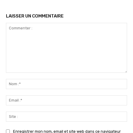
LAISSER UN COMMENTAIRE
Commenter
:
No
:*
Ema
:*
Sit
:
Enregistrer mon nom, email et site web dans ce navigateur