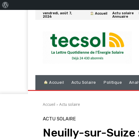
À
vendredi, août 7,
Actu solaire
Accueil
propos
2026
Annuaire
de
WordPress
Accueil
Actu Solaire
Politique
Anal
Accueil
Actu solaire
ACTU SOLAIRE
Neuilly-sur-Suize