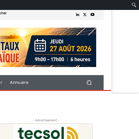
cter
er
Annuaire
- Advertisement -