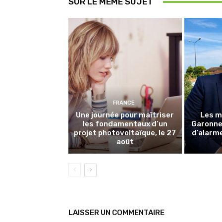
SUR LE MÊME SUJET
FRANCE
Une journée pour maîtriser
Les m
les fondamentaux d’un
Garonne 
projet photovoltaïque, le 27
d’alarme
août
LAISSER UN COMMENTAIRE