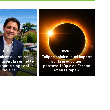
FRANCE
FRANCE
aires du Lot-et-
Éclipse solaire : quel impact
tirent la sonnette
sur la production
 sur le biogaz et le
photovoltaïque en France
solaire
et en Europe ?