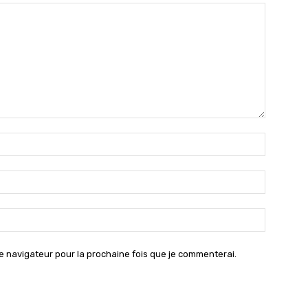
Nom
:*
Email
:*
Site
:
e navigateur pour la prochaine fois que je commenterai.