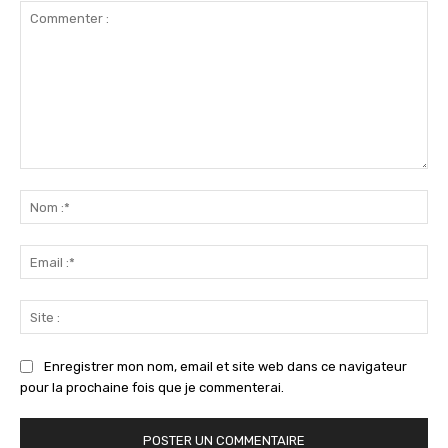
Commenter
:
No
:*
Ema
:*
Sit
:
Enregistrer mon nom, email et site web dans ce navigateur
pour la prochaine fois que je commenterai.