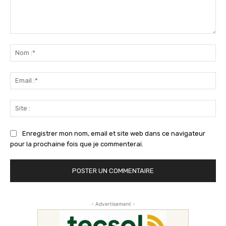
Commenter
:
No
:*
Ema
:*
Sit
:
Enregistrer mon nom, email et site web dans ce navigateur
pour la prochaine fois que je commenterai.
- Advertisement -