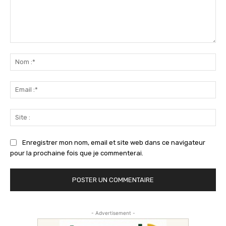
Commenter
:
No
:*
Ema
:*
Sit
:
Enregistrer mon nom, email et site web dans ce navigateur
pour la prochaine fois que je commenterai.
- Advertisement -