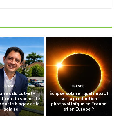
FRANCE
FRANCE
aires du Lot-et-
Éclipse solaire : quel impact
tirent la sonnette
sur la production
 sur le biogaz et le
photovoltaïque en France
solaire
et en Europe ?