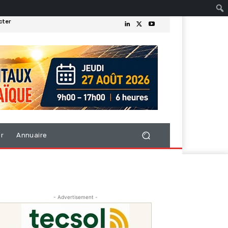
cter
er
Annuaire
- Advertisement -