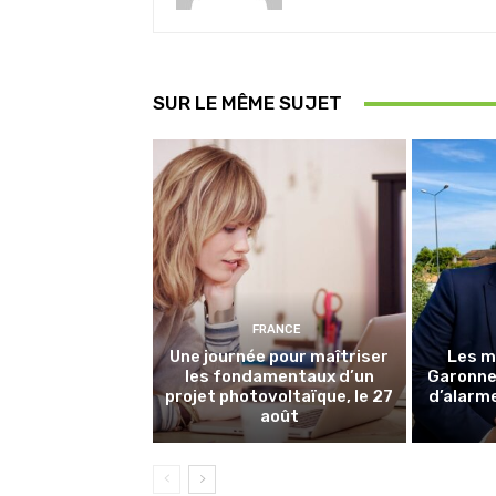
SUR LE MÊME SUJET
FRANCE
Une journée pour maîtriser
Les m
les fondamentaux d’un
Garonne 
projet photovoltaïque, le 27
d’alarme
août