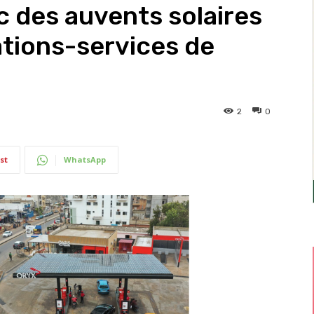
 des auvents solaires
tions-services de
2
0
st
WhatsApp