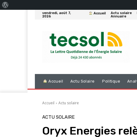
À
vendredi, août 7,
Actu solaire
Accueil
propos
2026
Annuaire
de
WordPress
Accueil
Actu Solaire
Politique
Anal
Accueil
Actu solaire
ACTU SOLAIRE
Oryx Energies relèv