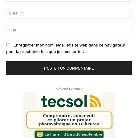
:*
Ema
:*
Sit
:
Enregistrer mon nom, email et site web dans ce navigateur
pour la prochaine fois que je commenterai.
- Advertisement -