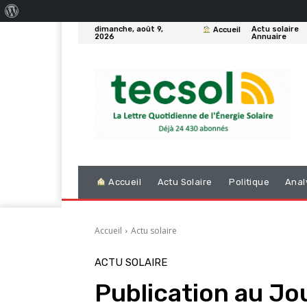
À
dimanche, août 9,
Actu solaire
Accueil
propos
2026
Annuaire
de
WordPress
Accueil
Actu Solaire
Politique
Anal
Accueil
Actu solaire
ACTU SOLAIRE
Publication au Jou