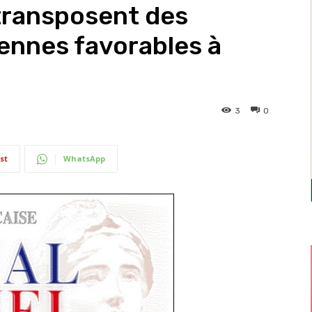
transposent des
ennes favorables à
3
0
st
WhatsApp