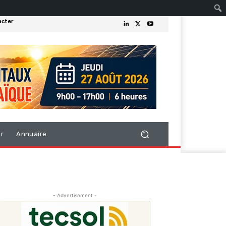
acter
er
Annuaire
- Advertisement -