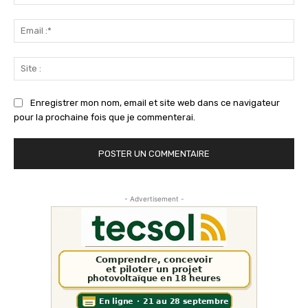
:*
Ema
:*
Sit
:
Enregistrer mon nom, email et site web dans ce navigateur
pour la prochaine fois que je commenterai.
- Advertisement -