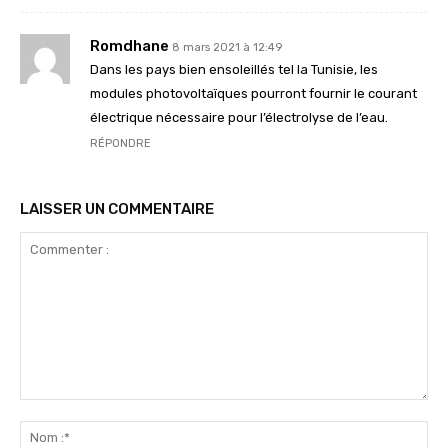
Romdhane
8 mars 2021 à 12:49
Dans les pays bien ensoleillés tel la Tunisie, les
modules photovoltaïques pourront fournir le courant
électrique nécessaire pour l’électrolyse de l’eau.
RÉPONDRE
LAISSER UN COMMENTAIRE
Commenter
:
No