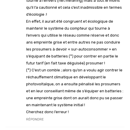
tourne à l’envers (net metering) mais à tout le moins
qu’il l’a cautionné et cela c’est inadmissible en termes
d’écologie :!
En effet, il aurait été congruent et écologique de
maintenir le système du compteur qui tourne à
l’envers qui utilise le réseau comme réserve et donc
ans empreinte grise et entre autres ne pas conduire
les prosumers à devoir « sur-autoconsommer » en
s’équipant de batteries (°) pour contrer en partie le
futur tarif (en fait taxe déguisée) prosumer !
(°) C’est un comble ;:alors qu’on a voulu agir contrer le
réchauffement climatique en développant le
photovoltaïque, on a ensuite pénalisé les prosumers
et en leur conseillant même de s’équiper en batteries :
une empreinte grise dont on aurait donc pu se passer
en maintenant le système initial !
Cherchez donc l’erreur !
RÉPONDRE