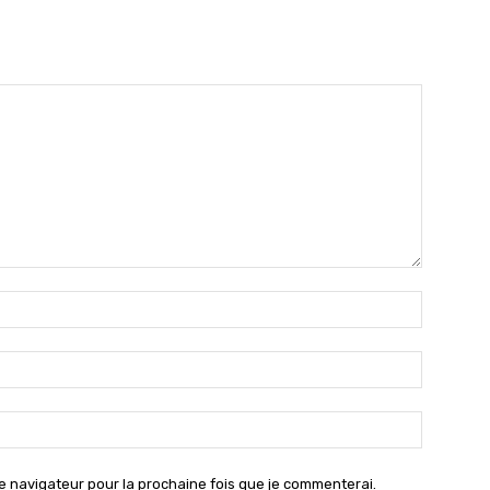
Nom
:*
Email
:*
Site
:
e navigateur pour la prochaine fois que je commenterai.