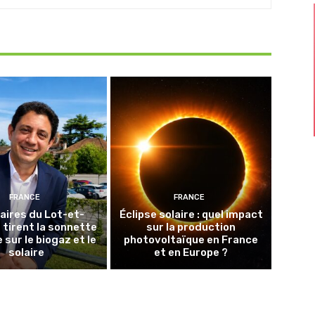
FRANCE
FRANCE
aires du Lot-et-
Éclipse solaire : quel impact
tirent la sonnette
sur la production
 sur le biogaz et le
photovoltaïque en France
solaire
et en Europe ?