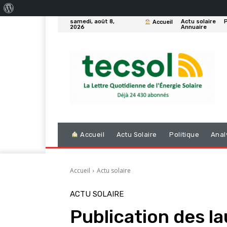
À
samedi, août 8,
Actu solaire
P
Accueil
propos
2026
Annuaire
de
WordPress
Accueil
Actu Solaire
Politique
Anal
Accueil
Actu solaire
ACTU SOLAIRE
Publication des l