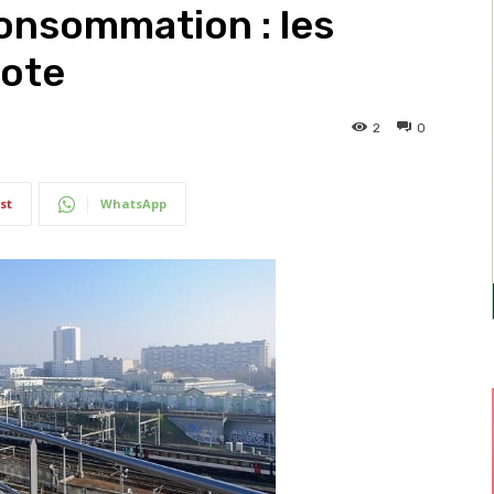
onsommation : les
cote
2
0
st
WhatsApp