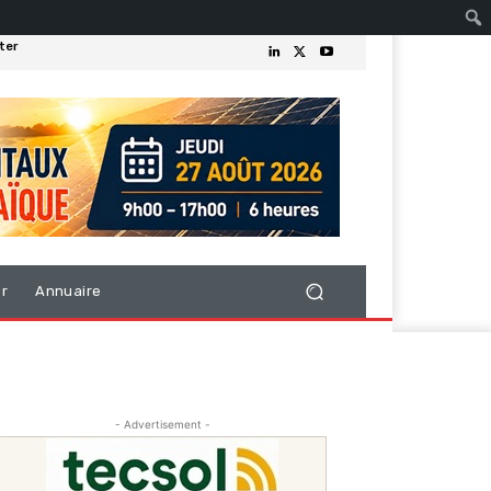
ter
er
Annuaire
- Advertisement -