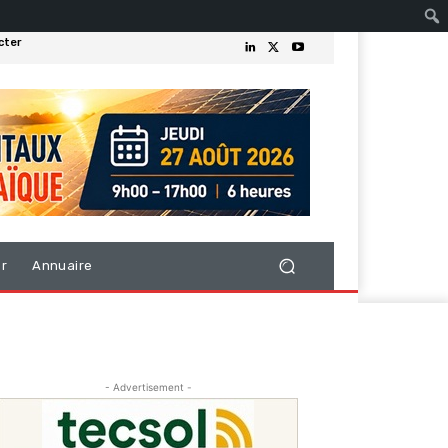
cter
er
Annuaire
- Advertisement -