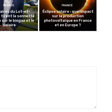
FRANCE
FRANCE
aires du Lot-et-
Éclipse solaire : quel impact
tirent la sonnette
sur la production
 sur le biogaz et le
photovoltaïque en France
solaire
et en Europe ?