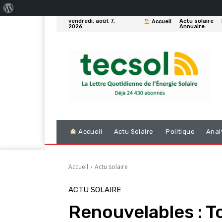
À
vendredi, août 7,
Actu solaire
Accueil
propos
2026
Annuaire
de
WordPress
Accueil
Actu Solaire
Politique
Anal
Accueil
Actu solaire
ACTU SOLAIRE
Renouvelables : T