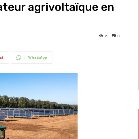
teur agrivoltaïque en
2
0
st
WhatsApp