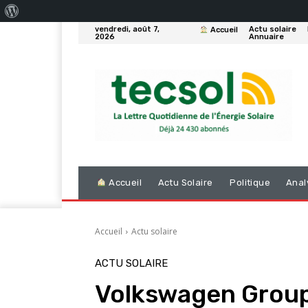
À
vendredi, août 7,
Actu solaire
Accueil
propos
2026
Annuaire
de
WordPress
Accueil
Actu Solaire
Politique
Anal
Accueil
Actu solaire
ACTU SOLAIRE
Volkswagen Group