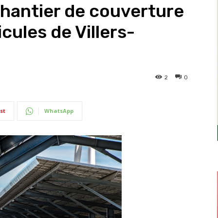
chantier de couverture
cules de Villers-
2
0
st
WhatsApp