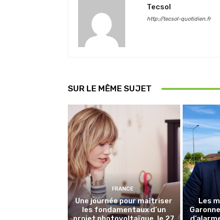
Tecsol
http://tecsol-quotidien.fr
SUR LE MÊME SUJET
FRANCE
Une journée pour maîtriser
Les m
les fondamentaux d’un
Garonne 
projet photovoltaïque, le 27
d’alarme