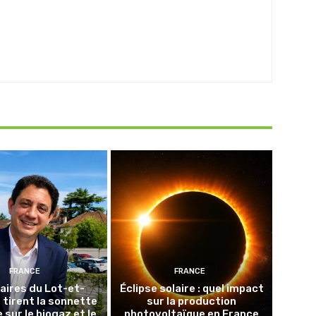
FRANCE
FRANCE
aires du Lot-et-
Éclipse solaire : quel impact
tirent la sonnette
sur la production
 sur le biogaz et le
photovoltaïque en France