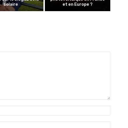
solaire
et en Europe ?
Nom
:*
Email