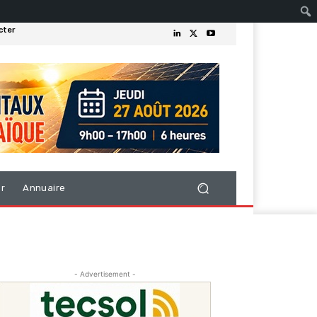
cter
er
Annuaire
- Advertisement -