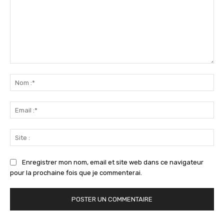
Commenter
:
No
:*
Ema
:*
Sit
:
Enregistrer mon nom, email et site web dans ce navigateur
pour la prochaine fois que je commenterai.