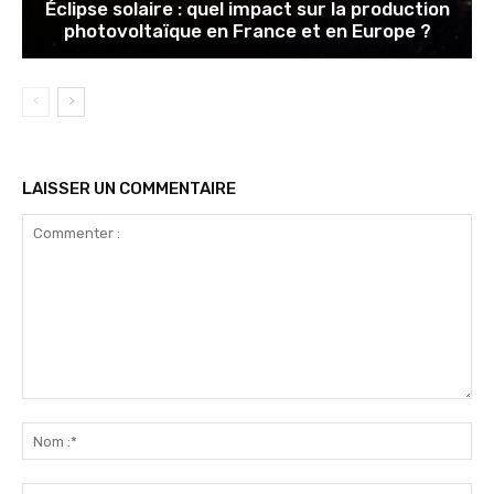
Éclipse solaire : quel impact sur la production
photovoltaïque en France et en Europe ?
LAISSER UN COMMENTAIRE
Commenter
:
No
:*
Ema