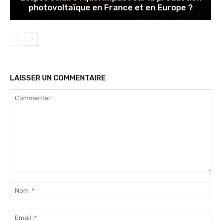
photovoltaïque en France et en Europe ?
LAISSER UN COMMENTAIRE
Commenter
:
No
:*
Ema