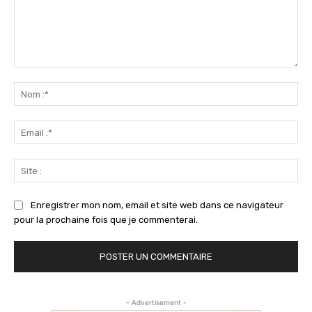
Commenter
:
No
:*
Ema
:*
Sit
:
Enregistrer mon nom, email et site web dans ce navigateur
pour la prochaine fois que je commenterai.
- Advertisement -