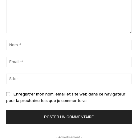
Commenter
:
No
:*
Ema
:*
Sit
:
Enregistrer mon nom, email et site web dans ce navigateur
pour la prochaine fois que je commenterai.
- Advertisement -