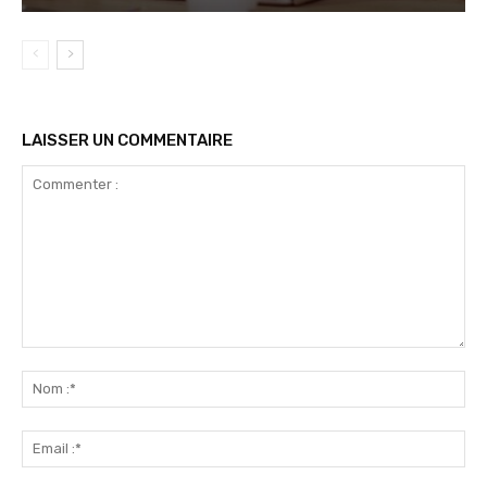
LAISSER UN COMMENTAIRE
Commenter
:
No
:*
Ema
:*