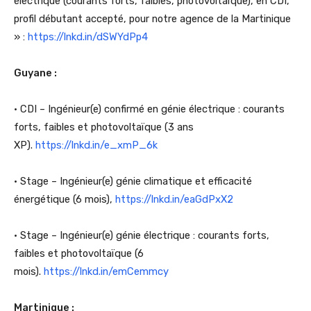
électrique (courants forts, faibles, photovoltaïque), en CDI,
profil débutant accepté, pour notre agence de la Martinique
» :
https://lnkd.in/dSWYdPp4
Guyane :
• CDI – Ingénieur(e) confirmé en génie électrique : courants
forts, faibles et photovoltaïque (3 ans
XP).
https://lnkd.in/e_xmP_6k
• Stage – Ingénieur(e) génie climatique et efficacité
énergétique (6 mois),
https://lnkd.in/eaGdPxX2
• Stage – Ingénieur(e) génie électrique : courants forts,
faibles et photovoltaïque (6
mois).
https://lnkd.in/emCemmcy
Martinique :