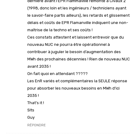
dernière avant l’EPR Flammàville remonte à Civaux 2
(1998, donc loin et les ingénieurs / techniciens ayant
le savoir-faire partis ailleurs), les retards et glissement
délais et coûts de EPR Flamanville indiquent une non-
maîtrise de la techno et ses coûts !
Ces constats attestent et laissent entrevoir que du
nouveau NUC ne pourra être opérationnel à
contribuer à juguler le besoin d’augmentation des
MWh des prochaines décennies ! Rien de nouveau NUC
avant 2035 !
On fait quoi en attendant ?????
Les EnR variés et complémentaires la SEULE réponse
pour absorber les nouveaux besoins en MWh d’ici
2035 !
That’s it !
Slts
Guy
RÉPONDRE