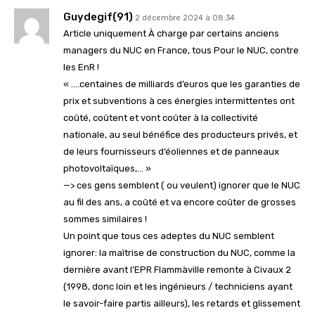
Guydegif(91)
2 décembre 2024 à 08:34
Article uniquement À charge par certains anciens
managers du NUC en France, tous Pour le NUC, contre
les EnR !
« ….centaines de milliards d’euros que les garanties de
prix et subventions à ces énergies intermittentes ont
coûté, coûtent et vont coûter à la collectivité
nationale, au seul bénéfice des producteurs privés, et
de leurs fournisseurs d’éoliennes et de panneaux
photovoltaïques,… »
—> ces gens semblent ( ou veulent) ignorer que le NUC
au fil des ans, a coûté et va encore coûter de grosses
sommes similaires !
Un point que tous ces adeptes du NUC semblent
ignorer: la maîtrise de construction du NUC, comme la
dernière avant l’EPR Flammàville remonte à Civaux 2
(1998, donc loin et les ingénieurs / techniciens ayant
le savoir-faire partis ailleurs), les retards et glissement