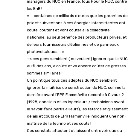
managers du NUC en France, tous Pour le NUC, contre
les EnR !
« ….centaines de milliards d’euros que les garanties de
prix et subventions à ces énergies intermittentes ont
coûté, coûtent et vont coûter à la collectivité
nationale, au seul bénéfice des producteurs privés, et
de leurs fournisseurs d’éoliennes et de panneaux
photovoltaïques,… »
—> ces gens semblent ( ou veulent) ignorer que le NUC
au fil des ans, a coûté et va encore coûter de grosses
sommes similaires !
Un point que tous ces adeptes du NUC semblent
ignorer: la maîtrise de construction du NUC, comme la
dernière avant l’EPR Flammàville remonte à Civaux 2
(1998, donc loin et les ingénieurs / techniciens ayant
le savoir-faire partis ailleurs), les retards et glissement
délais et coûts de EPR Flamanville indiquent une non-
maîtrise de la techno et ses coûts !
Ces constats attestent et laissent entrevoir que du