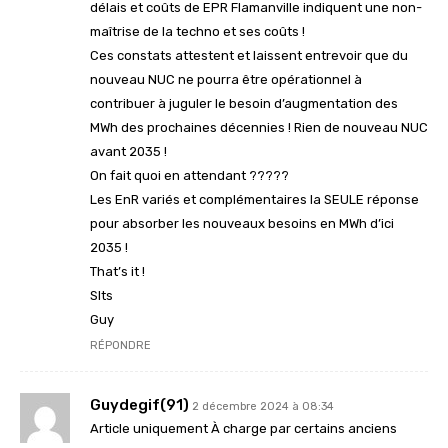
délais et coûts de EPR Flamanville indiquent une non-
maîtrise de la techno et ses coûts !
Ces constats attestent et laissent entrevoir que du
nouveau NUC ne pourra être opérationnel à
contribuer à juguler le besoin d’augmentation des
MWh des prochaines décennies ! Rien de nouveau NUC
avant 2035 !
On fait quoi en attendant ?????
Les EnR variés et complémentaires la SEULE réponse
pour absorber les nouveaux besoins en MWh d’ici
2035 !
That’s it !
Slts
Guy
RÉPONDRE
Guydegif(91)
2 décembre 2024 à 08:34
Article uniquement À charge par certains anciens