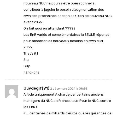
nouveau NUC ne pourra être opérationnel à
contribuer à juguler le besoin d’augmentation des
MWh des prochaines décennies ! Rien de nouveau NUC
avant 2035 !
On fait quoi en attendant ?????
Les EnR variés et complémentaires la SEULE réponse
pour absorber les nouveaux besoins en MWh d’ici
2035 !
That’s it !
Slts
Guy
RÉPONDRE
Guydegif(91)
2 décembre 2024 à 08:34
Article uniquement À charge par certains anciens
managers du NUC en France, tous Pour le NUC, contre
les EnR !
« ….centaines de milliards d’euros que les garanties de