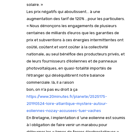
solaire. »
Les prix négatifs qui aboutissent… à une
augmentation des tarif de 120% …pour les particuliers.
« Nous dénonçons les engagements de plusieurs
centaines de milliards d’euros que les garanties de
prix et subventions à ces énergies intermittentes ont
coûté, coûtent et vont coûter à la collectivité
nationale, au seul bénéfice des producteurs privés, et
de leurs fournisseurs d’éoliennes et de panneaux
photovoltaïques, en quasi-totalité importés de
l’étranger qui déséquilibrent notre balance
commerciale. là, il a raison
bon, on n’a pas eu droit à ça
https://www.20minutes.fr/planete/2525175-
20190524-loire-atlantique-mystere-autour-
eoliennes-nozay-accusees-tuer-vaches
En Bretagne, l implentation d ‘une eolienne est soumis
à l obligation de faire venir un marabou pour
détourner les « lignes de forces électrostatiques »