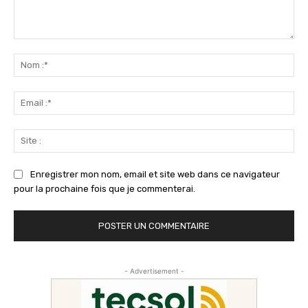
Commenter
:
No
:*
Ema
:*
Sit
:
Enregistrer mon nom, email et site web dans ce navigateur
pour la prochaine fois que je commenterai.
- Advertisement -