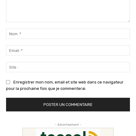
Commenter
:
No
:*
Ema
:*
Sit
:
Enregistrer mon nom, email et site web dans ce navigateur
pour la prochaine fois que je commenterai.
- Advertisement -