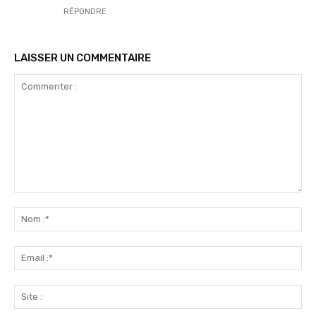
RÉPONDRE
LAISSER UN COMMENTAIRE
Commenter
:
No
:*
Ema
:*
Sit
: