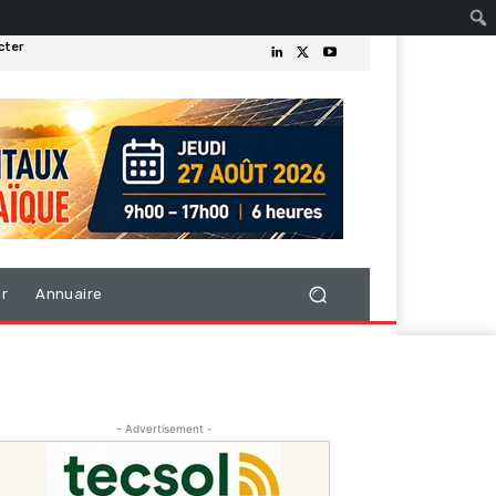
cter
er
Annuaire
- Advertisement -