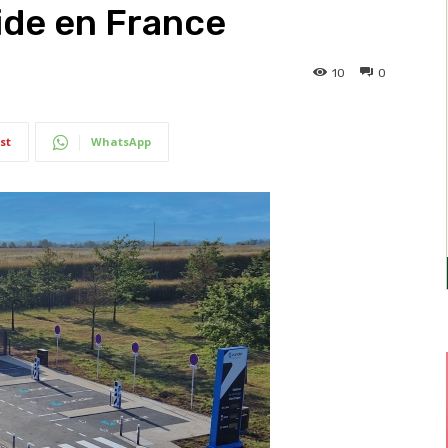
ide en France
10
0
st
WhatsApp