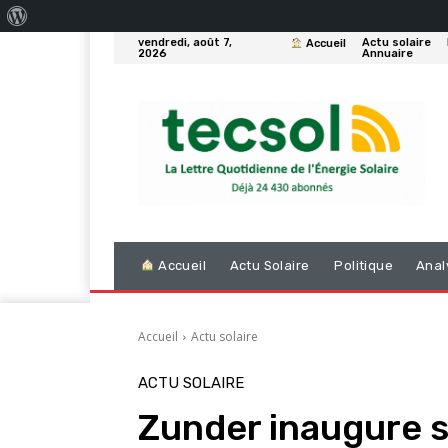
À
vendredi, août 7,
Actu solaire
Accueil
propos
2026
Annuaire
de
WordPress
Accueil
Actu Solaire
Politique
Anal
Accueil
Actu solaire
ACTU SOLAIRE
Zunder inaugure s