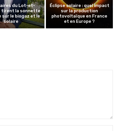
aires du Lot-et-
Éclipse solaire : quel impact
tirent la sonnette
sur la production
 sur le biogaz et le
photovoltaïque en France
solaire
et en Europe ?
Nom