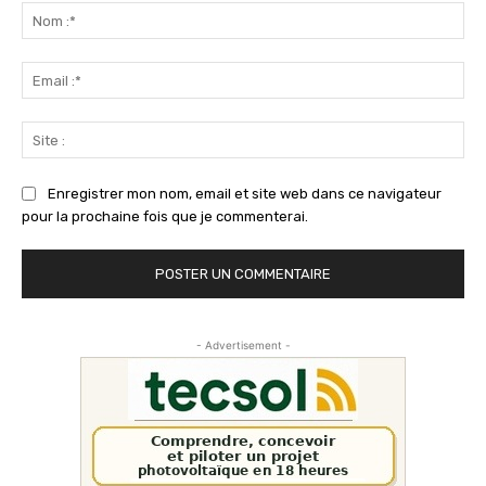
:
No
:*
Ema
:*
Sit
:
Enregistrer mon nom, email et site web dans ce navigateur
pour la prochaine fois que je commenterai.
- Advertisement -