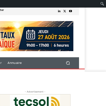
ter
er
Annuaire
- Advertisement -