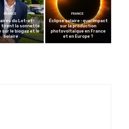
FRANCE
FRANCE
aires du Lot-et-
Éclipse solaire : quel impact
tirent la sonnette
sur la production
 sur le biogaz et le
photovoltaïque en France
solaire
et en Europe ?