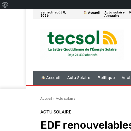
À
samedi, août 8,
Actu solaire
P
Accueil
propos
2026
Annuaire
de
WordPress
Accueil
Actu Solaire
Politique
Anal
Accueil
Actu solaire
ACTU SOLAIRE
EDF renouvelables: