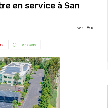
re en service à San
1
0
st
WhatsApp