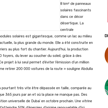
8 km² de panneaux
solaires fascinants
dans ce décor
désertique. La
centrale
D
odules solaires est gigantesque, comme un lac au milieu
 actuelle, la plus grande du monde. Elle a été construite en
iers au plus fort du chantier. Aujourd’hui, la production
0 foyers, du lever au coucher du soleil, grâce à des
 projet à lui seul permet d’éviter l’émission d’un million
e retirer 200 000 voitures de la route »
souligne Abdulla
a pourtant très vite être dépassée en taille, comparée au
esque 365 jours par an et où la place ne manque pas. Des
ition universelle de Dubaï en octobre prochain. Une vitrine
’atteindre 50% d’énergies d’origine renouvelable d’ici