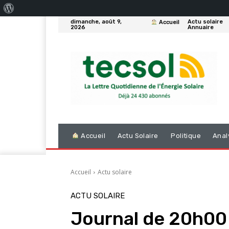
À
dimanche, août 9,
Actu solaire
Accueil
propos
2026
Annuaire
de
WordPress
Accueil
Actu Solaire
Politique
Anal
Accueil
Actu solaire
ACTU SOLAIRE
Journal de 20h00 