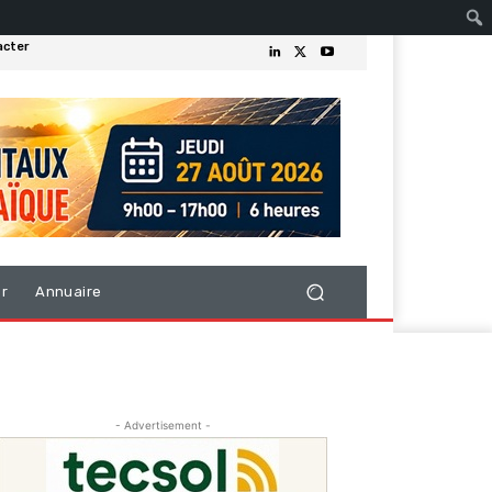
acter
er
Annuaire
- Advertisement -