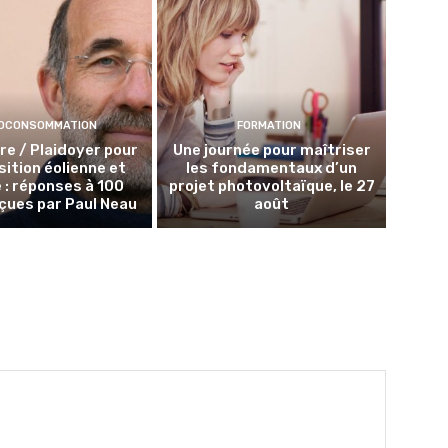
OCONSOMMATION
FORMATION
lire / Plaidoyer pour
Une journée pour maîtriser
sition éolienne et
les fondamentaux d’un
e : réponses à 100
projet photovoltaïque, le 27
çues par Paul Neau
août