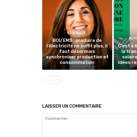
STOCKAGE
AUT
BOI/EMS : produire de
l’électricité ne suffit plus, il
C’est à 
faut désormais
la tran
synchroniser production et
solair
consommation
idées re
LAISSER UN COMMENTAIRE