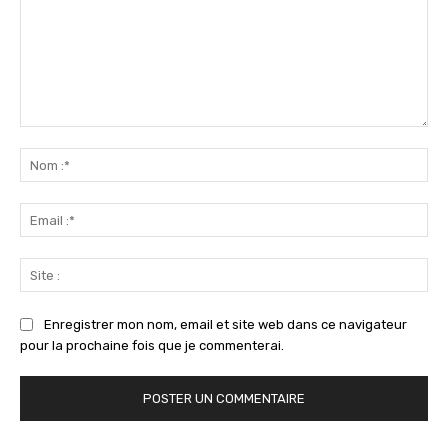
Commenter
:
No
:*
Ema
:*
Sit
:
Enregistrer mon nom, email et site web dans ce navigateur
pour la prochaine fois que je commenterai.